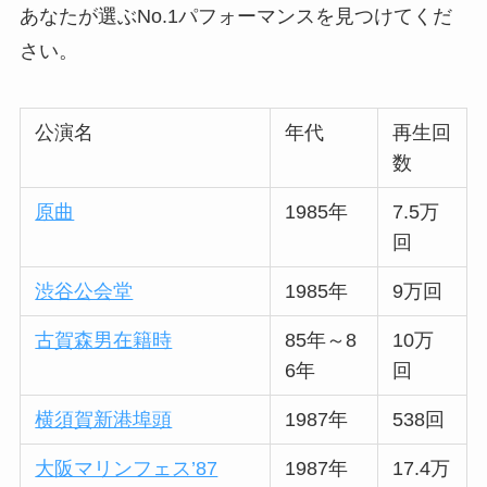
あなたが選ぶNo.1パフォーマンスを見つけてくだ
さい。
公演名
年代
再生回
数
原曲
1985年
7.5万
回
渋谷公会堂
1985年
9万回
古賀森男在籍時
85年～8
10万
6年
回
横須賀新港埠頭
1987年
538回
大阪マリンフェス’87
1987年
17.4万