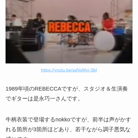
https://youtu.be/adVoMvi-SbI
1989年頃のREBECCAですが、スタジオ＆生演奏
でギターは是永巧一さんです。
牛柄衣装で登場するnokkoですが、前半は声がかす
れる箇所が3箇所ほどあり、若干ながら調子悪気な