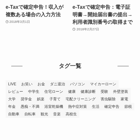
e-Taxで確定申告！収入が
e-Taxで確定申告：電子証
複数ある場合の入力方法
明書→開始届出書の提出→
利用者識別番号の取得まで
2018年3月1日
2018年2月27日
タグ一覧
LIVE
お笑い
お金
ダニ退治
パソコン
マイカーローン
レビュー
中学生
住宅ローン
健康
健康診断
受験
外壁塗装
大学
奨学金
娯楽
子育て
宅配クリーニング
害虫駆除
家電
年金
愚痴・不満
浴室乾燥機
熱中症対策
生活
確定申告
節税
自動車
自転車
観光
音楽
高校生