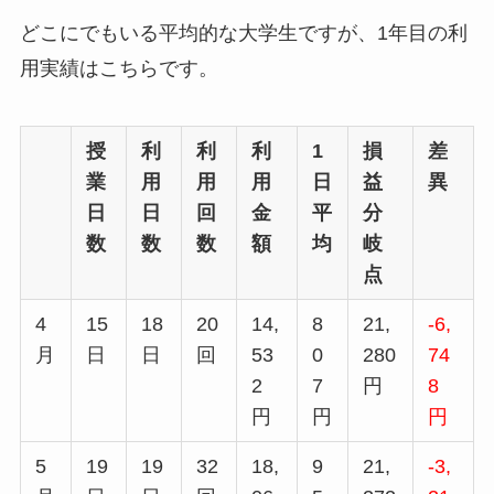
どこにでもいる平均的な大学生ですが、1年目の利
用実績はこちらです。
授
利
利
利
1
損
差
業
用
用
用
日
益
異
日
日
回
金
平
分
数
数
数
額
均
岐
点
4
15
18
20
14,
8
21,
-6,
月
日
日
回
53
0
280
74
2
7
円
8
円
円
円
5
19
19
32
18,
9
21,
-3,